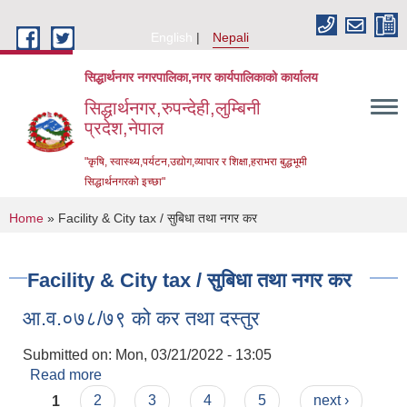
Skip to main content
English
Nepali
सिद्धार्थनगर नगरपालिका,नगर कार्यपालिकाको कार्यालय
सिद्धार्थनगर,रुपन्देही,लुम्बिनी
प्रदेश,नेपाल
"कृषि, स्वास्थ्य,पर्यटन,उद्योग,व्यापार र शिक्षा,हराभरा बुद्धभूमी
सिद्धार्थनगरको इच्छा"
You are here
Home
» Facility & City tax / सुबिधा तथा नगर कर
Facility & City tax / सुबिधा तथा नगर कर
आ.व.०७८/७९ को कर तथा दस्तुर
Submitted on:
Mon, 03/21/2022 - 13:05
Read more
about आ.व.०७८/७९ को कर तथा दस्तुर
Urban Resilience and Livability Improvement Project (URLIP)
Pages
1
2
3
4
5
next ›