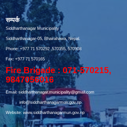
सम्पर्क
Siddharthanagar Municipality
Siddharthanagar-05, Bhairahawa, Nepal.
Phone:
+977 71 570292
,570355, 570908
Fax: +977 71 570165
Fire Brigade : 071-570215,
9847056016
Email:
siddharthanagar.municipality@gmail.com
info@siddharthanagarmun.gov.np
Website:
www.siddharthanagarmun.gov.np