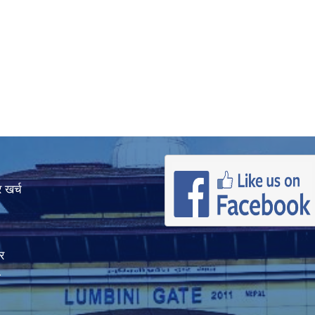
 खर्च
र
ा