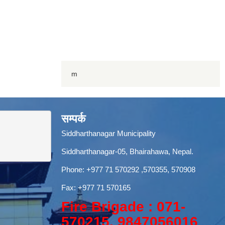
m
सम्पर्क
Siddharthanagar Municipality
Siddharthanagar-05, Bhairahawa, Nepal.
Phone:
+977 71 570292
,570355, 570908
Fax: +977 71 570165
Fire Brigade : 071-
570215, 9847056016