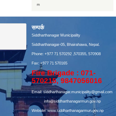
m
सम्पर्क
Siddharthanagar Municipality
Siddharthanagar-05, Bhairahawa, Nepal.
Phone:
+977 71 570292
,570355, 570908
Fax: +977 71 570165
Fire Brigade : 071-
570215, 9847056016
Email:
siddharthanagar.municipality@gmail.com
info@siddharthanagarmun.gov.np
Website:
www.siddharthanagarmun.gov.np