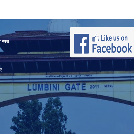
 खर्च
र
ा