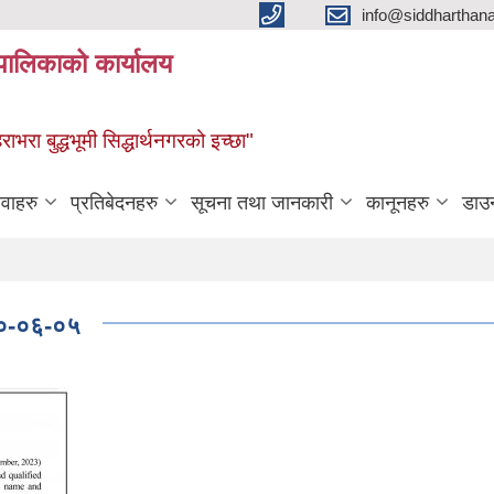
info@siddharthan
यपालिकाको कार्यालय
हराभरा बुद्धभूमी सिद्धार्थनगरको इच्छा"
ेवाहरु
प्रतिबेदनहरु
सूचना तथा जानकारी
कानूनहरु
डाउ
८०-०६-०५