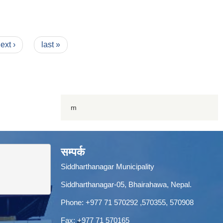
ext ›
last »
m
सम्पर्क
Siddharthanagar Municipality
Siddharthanagar-05, Bhairahawa, Nepal.
Phone:
+977 71 570292
,570355, 570908
Fax: +977 71 570165