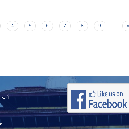
4
5
6
7
8
9
…
n
 खर्च
र