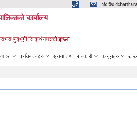
info@siddharthan
यपालिकाको कार्यालय
हराभरा बुद्धभूमी सिद्धार्थनगरको इच्छा"
ेवाहरु
प्रतिबेदनहरु
सूचना तथा जानकारी
कानूनहरु
डाउ