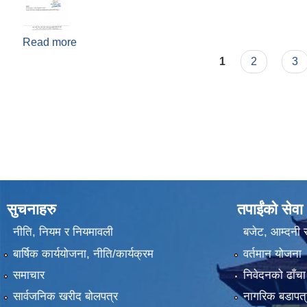
Read more
about राजस्व संकलन कार्य बन्द रहने सम्बन्धी सूचना l
Pages
1
2
3
सुचनाहरु
तपाईंको सेवा
नीति, नियम र नियमावली
बजेट, आम्दनी र
बार्षिक कार्ययोजना, नीति/कार्यक्रम
वर्तमान योजना
समाचार
निवेदनको ढाँचा
सार्वजनिक खरीद बोलपत्र
नागरिक बडापत्