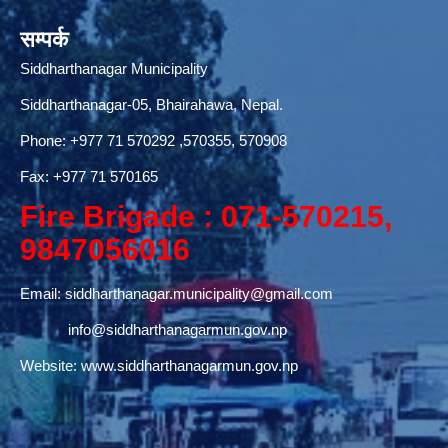
सम्पर्क
Siddharthanagar Municipality
Siddharthanagar-05, Bhairahawa, Nepal.
Phone:
+977 71 570292
,570355, 570908
Fax: +977 71 570165
Fire Brigade : 071-570215,
9847056016
Email:
siddharthanagar.municipality@gmail.com
info@siddharthanagarmun.gov.np
Website:
www.siddharthanagarmun.gov.np