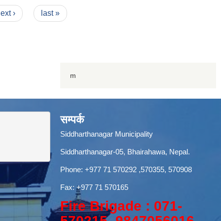
ext ›
last »
m
सम्पर्क
Siddharthanagar Municipality
Siddharthanagar-05, Bhairahawa, Nepal.
Phone:
+977 71 570292
,570355, 570908
Fax: +977 71 570165
Fire Brigade : 071-
570215, 9847056016