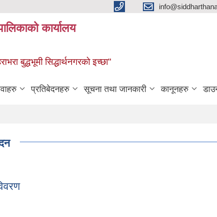
info@siddharthan
यपालिकाको कार्यालय
हराभरा बुद्धभूमी सिद्धार्थनगरको इच्छा"
ेवाहरु
प्रतिबेदनहरु
सूचना तथा जानकारी
कानूनहरु
डाउ
ेदन
विवरण
 विवरण