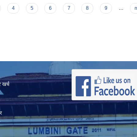
4
5
6
7
8
9
…
n
 खर्च
र
ा