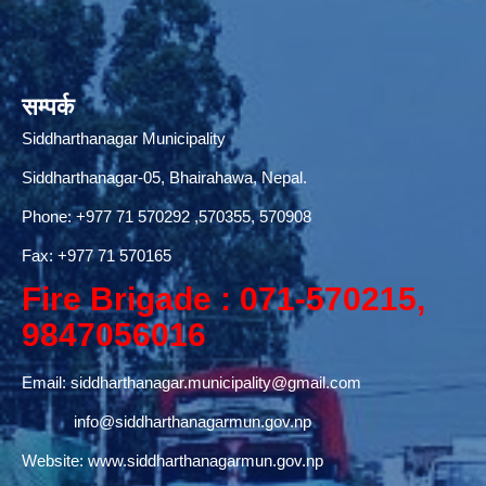
सम्पर्क
Siddharthanagar Municipality
Siddharthanagar-05, Bhairahawa, Nepal.
Phone:
+977 71 570292
,570355, 570908
Fax: +977 71 570165
Fire Brigade : 071-570215,
9847056016
Email:
siddharthanagar.municipality@gmail.com
info@siddharthanagarmun.gov.np
Website:
www.siddharthanagarmun.gov.np