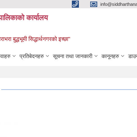
info@siddharthan
यपालिकाको कार्यालय
हराभरा बुद्धभूमी सिद्धार्थनगरको इच्छा"
ेवाहरु
प्रतिबेदनहरु
सूचना तथा जानकारी
कानूनहरु
डाउ