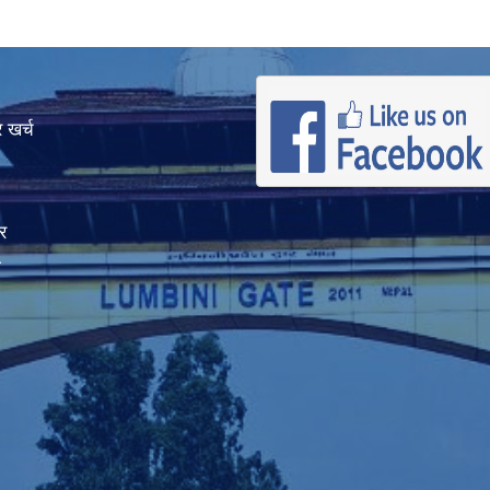
 खर्च
र
ा