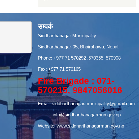
सम्पर्क
Siddharthanagar Municipality
Siddharthanagar-05, Bhairahawa, Nepal.
Phone:
+977 71 570292
,570355, 570908
Fax: +977 71 570165
Fire Brigade : 071-
570215, 9847056016
Email:
siddharthanagar.municipality@gmail.com
info@siddharthanagarmun.gov.np
Website:
www.siddharthanagarmun.gov.np