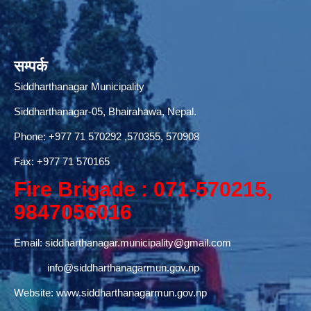
सम्पर्क
Siddharthanagar Municipality
Siddharthanagar-05, Bhairahawa, Nepal.
Phone:
+977 71 570292
,570355, 570908
Fax: +977 71 570165
Fire Brigade : 071-570215,
9847056016
Email:
siddharthanagar.municipality@gmail.com
info@siddharthanagarmun.gov.np
Website:
www.siddharthanagarmun.gov.np