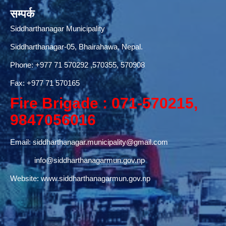
सम्पर्क
Siddharthanagar Municipality
Siddharthanagar-05, Bhairahawa, Nepal.
Phone:
+977 71 570292
,570355, 570908
Fax: +977 71 570165
Fire Brigade : 071-570215,
9847056016
Email:
siddharthanagar.municipality@gmail.com
info@siddharthanagarmun.gov.np
Website:
www.siddharthanagarmun.gov.np