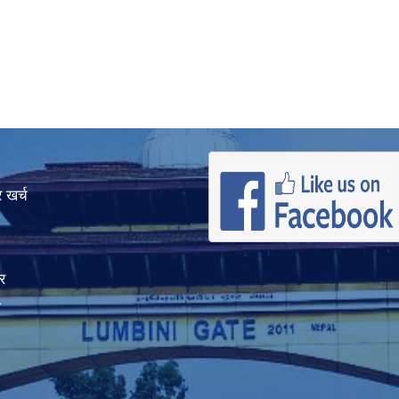
 खर्च
र
ा