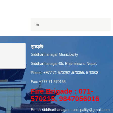
m
सम्पर्क
Siddharthanagar Municipality
Siddharthanagar-05, Bhairahawa, Nepal.
Phone:
+977 71 570292
,570355, 570908
Fax: +977 71 570165
Fire Brigade : 071-
570215, 9847056016
Email:
siddharthanagar.municipality@gmail.com