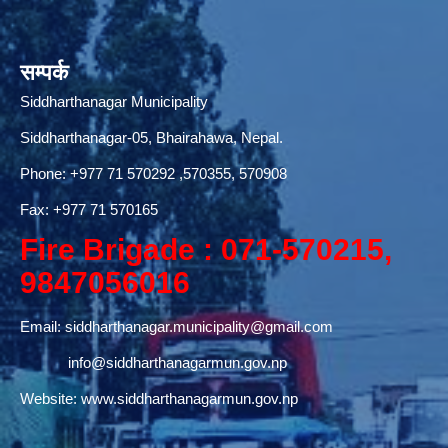
सम्पर्क
Siddharthanagar Municipality
Siddharthanagar-05, Bhairahawa, Nepal.
Phone:
+977 71 570292
,570355, 570908
Fax: +977 71 570165
Fire Brigade : 071-570215,
9847056016
Email:
siddharthanagar.municipality@gmail.com
info@siddharthanagarmun.gov.np
Website:
www.siddharthanagarmun.gov.np