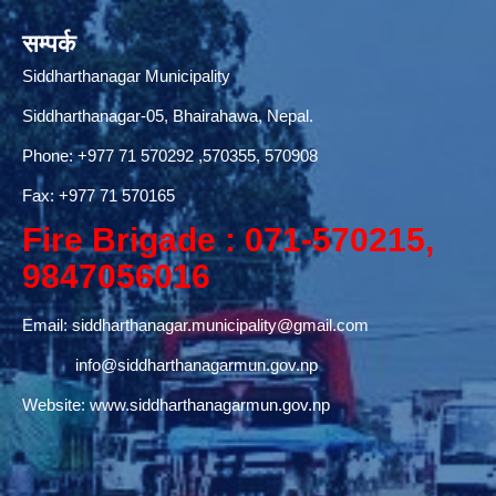
सम्पर्क
Siddharthanagar Municipality
Siddharthanagar-05, Bhairahawa, Nepal.
Phone:
+977 71 570292
,570355, 570908
Fax: +977 71 570165
Fire Brigade : 071-570215,
9847056016
Email:
siddharthanagar.municipality@gmail.com
info@siddharthanagarmun.gov.np
Website:
www.siddharthanagarmun.gov.np