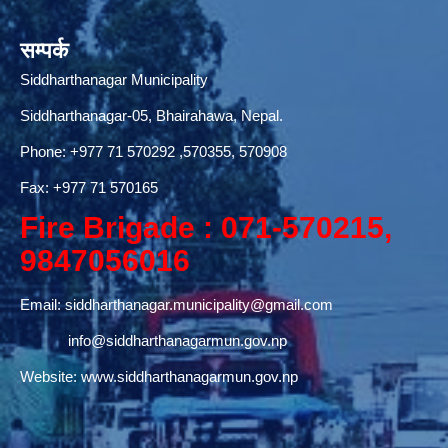
सम्पर्क
Siddharthanagar Municipality
Siddharthanagar-05, Bhairahawa, Nepal.
Phone:
+977 71 570292
,570355, 570908
Fax: +977 71 570165
Fire Brigade : 071-570215,
9847056016
Email:
siddharthanagar.municipality@gmail.com
info@siddharthanagarmun.gov.np
Website:
www.siddharthanagarmun.gov.np