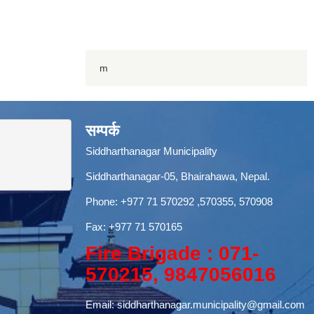
m
सम्पर्क
Siddharthanagar Municipality
Siddharthanagar-05, Bhairahawa, Nepal.
Phone:
+977 71 570292
,570355, 570908
Fax: +977 71 570165
Fire Brigade : 071-
570215, 9847056016
Email:
siddharthanagar.municipality@gmail.com