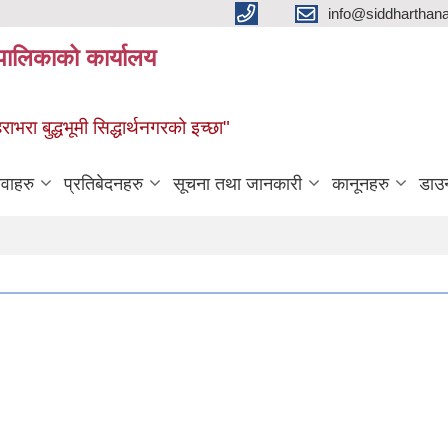
info@siddharthan
यपालिकाको कार्यालय
हराभरा बुद्धभूमी सिद्धार्थनगरको इच्छा"
ेवाहरु
प्रतिबेदनहरु
सूचना तथा जानकारी
कानूनहरु
डाउ