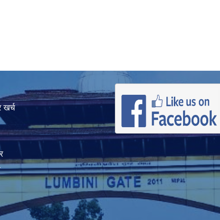
 खर्च
र
ा