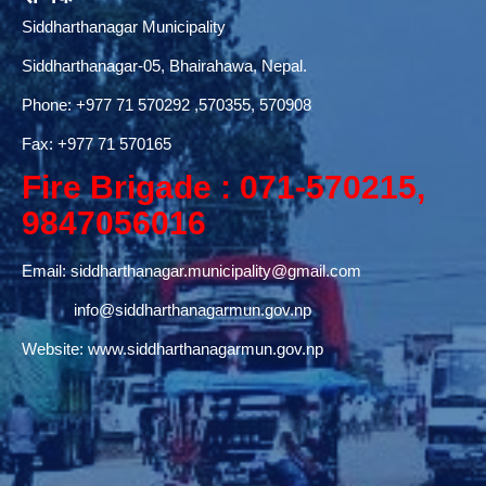
Siddharthanagar Municipality
Siddharthanagar-05, Bhairahawa, Nepal.
Phone:
+977 71 570292
,570355, 570908
Fax: +977 71 570165
Fire Brigade : 071-570215,
9847056016
Email:
siddharthanagar.municipality@gmail.com
info@siddharthanagarmun.gov.np
Website:
www.siddharthanagarmun.gov.np