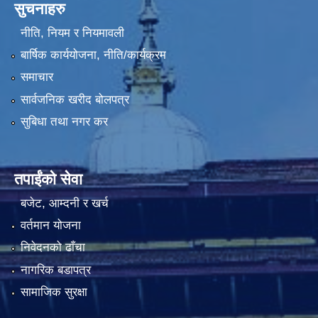
सुचनाहरु
नीति, नियम र नियमावली
बार्षिक कार्ययोजना, नीति/कार्यक्रम
समाचार
सार्वजनिक खरीद बोलपत्र
सुबिधा तथा नगर कर
तपाईंको सेवा
बजेट, आम्दनी र खर्च
वर्तमान योजना
निवेदनको ढाँचा
नागरिक बडापत्र
सामाजिक सुरक्षा