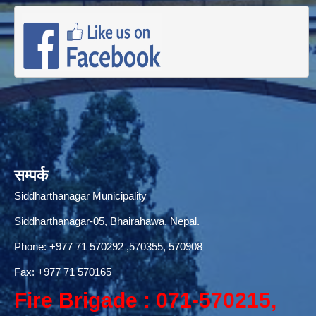
सम्पर्क
Siddharthanagar Municipality
Siddharthanagar-05, Bhairahawa, Nepal.
Phone:
+977 71 570292
,570355, 570908
Fax: +977 71 570165
Fire Brigade : 071-570215,