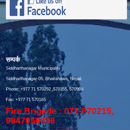
सम्पर्क
Siddharthanagar Municipality
Siddharthanagar-05, Bhairahawa, Nepal.
Phone:
+977 71 570292
,570355, 570908
Fax: +977 71 570165
Fire Brigade : 071-570215,
9847056016