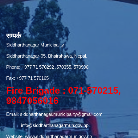
सम्पर्क
Siddharthanagar Municipality
Siddharthanagar-05, Bhairahawa, Nepal.
Phone:
+977 71 570292
,570355, 570908
Fax: +977 71 570165
Fire Brigade : 071-570215,
9847056016
Email:
siddharthanagar.municipality@gmail.com
info@siddharthanagarmun.gov.np
Website:
www.siddharthanagarmun.gov.np