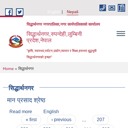
Skip to main content
English
Nepali
सिद्धार्थनगर नगरपालिका,नगर कार्यपालिकाको कार्यालय
सिद्धार्थनगर,रुपन्देही,लुम्बिनी
प्रदेश,नेपाल
"कृषि, स्वास्थ्य,पर्यटन,उद्योग,व्यापार र शिक्षा,हराभरा बुद्धभूमी
सिद्धार्थनगरको इच्छा"
You are here
Home
» सिद्धार्थनगर
सिद्धार्थनगर
मान प्रसाद श्रेष्ठ
Read more
about मान प्रसाद श्रेष्ठ
English
Pages
« first
‹ previous
…
207
Urban Resilience and Livability Improvement Project (URLIP)