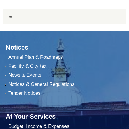
m
Notices
Annual Plan & Roadmaps
Facility & City tax
News & Events
Notices & General Regulations
Tender Notices
At Your Services
Budget, Income & Expenses